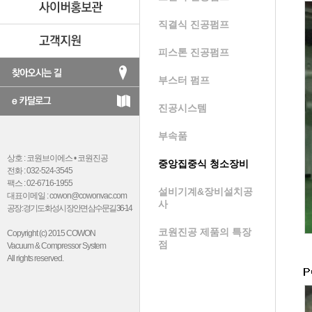
직결식 진공펌프
피스톤 진공펌프
부스터 펌프
진공시스템
부속품
상호 : 코원브이에스 • 코원진공
중앙집중식 청소장비
전화 : 032-524-3545
팩스 : 02-6716-1955
설비기계&장비설치공
대표이메일 : cowon@cowonvac.com
사
공장 : 경기도 화성시 장안면 삼수문길 36-14
코원진공 제품의 특장
Copyright (c) 2015 COWON
점
Vacuum & Compressor System
All rights reserved.